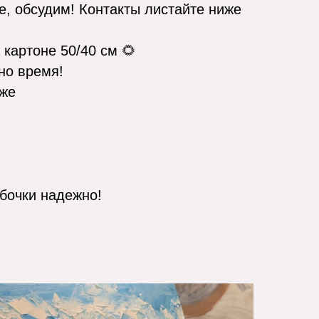
е, обсудим! Контакты листайте ниже
 картоне 50/40 см 🌻
но время!
иже
обочки надежно!